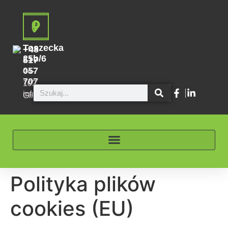
do
treści
Toszecka
+48
25b/6
517
057
44-
707
102
info@bonegamenso.pl
Gliwice
Polityka plików
cookies (EU)